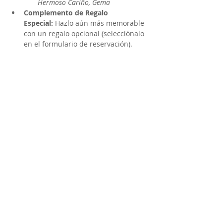
Hermoso Cariño, Gema
Complemento de Regalo 
Especial:
 Hazlo aún más memorable 
con un regalo opcional (selecciónalo 
en el formulario de reservación).
Cómo Funciona:
Enviar Reservación:
 Completa el 
formulario a continuación con tu 
dirección y datos de contacto.
Revisión:
 Nuestro equipo revisará tu 
ubicación y coordinará el horario de 
nuestros estudiantes.
Confirmar y Pagar:
 Una vez 
aprobada, te enviaremos un 
correo 
electrónico de confirmación con un 
enlace de pago seguro
. ¡Tu serenata 
quedará reservada oficialmente una 
vez que se reciba el pago!
Share this event